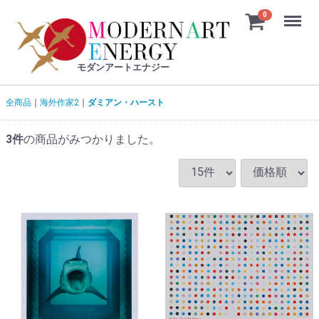
Menu
0
モダンアートエナジー
全商品
海外作家2
ダミアン・ハースト
3
件
の商品がみつかりました。